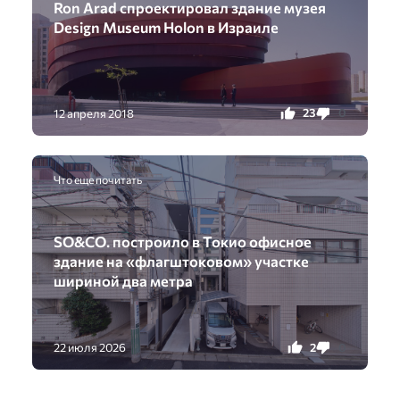
Ron Arad спроектировал здание музея
Design Museum Holon в Израиле
23
0
12 апреля 2018
Что еще почитать
SO&CO. построило в Токио офисное
здание на «флагштоковом» участке
шириной два метра
2
0
22 июля 2026