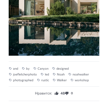
and
by
Canyon
designed
joefletcherphoto
led
Noah
noahwalker
photographed
rustic
Walker
workshop
Нравится:
48
0