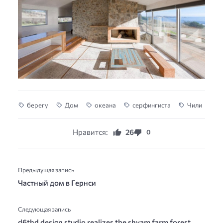
берегу
Дом
океана
серфингиста
Чили
Нравится:
26
0
Предыдущая запись
Частный дом в Гернси
Следующая запись
d6thd design studio realizes the shyam farm forest