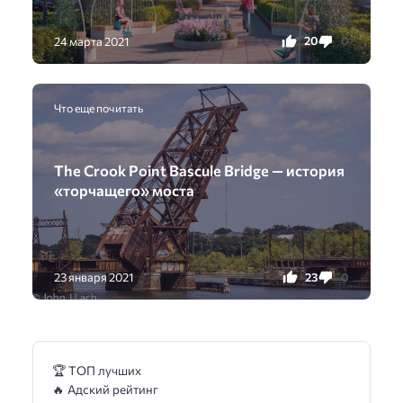
20
0
24 марта 2021
Что еще почитать
The Crook Point Bascule Bridge — история
«торчащего» моста
23
0
23 января 2021
🏆 ТОП лучших
🔥 Адский рейтинг