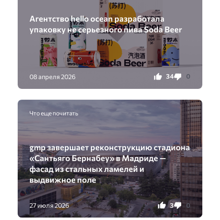
Агентство hello ocean разработала
упаковку не серьезного пива Soda Beer
34
0
08 апреля 2026
Что еще почитать
gmp завершает реконструкцию стадиона
«Сантьяго Бернабеу» в Мадриде —
фасад из стальных ламелей и
выдвижное поле
3
0
27 июля 2026