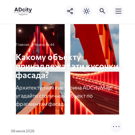
Главная
Новости 44
Какому объекту
принадлежат эти кусочки
фасада?
Архитектурная викторина ADCityMag:
угадайте столичный объект по
фрагментам фасада.
06 июля 2026