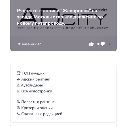
Рядом со станцией “Жаворонки” на
западе Москвы открыли движение по
новому путепроводу.
28
0
28 января 2021
🏆 ТОП лучших
🔥 Адский рейтинг
⚠️ Аутсайдеры
📊 Все новостройки
📝 Попасть в рейтинг
🎯 Критерии оценки
📞 Связаться с редакцией