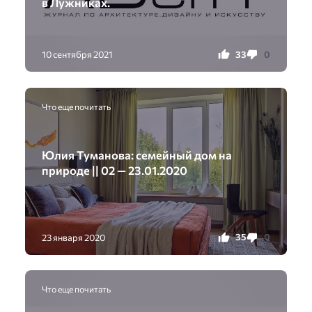
в Лужниках.
33
0
10 сентября 2021
Что еще почитать
Юлия Туманова: семейный дом на
природе || 02 — 23.01.2020
35
0
23 января 2020
Что еще почитать