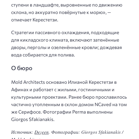
ступени в ландшафте, выровненные по движению
склона, но аккуратно повёрнутые к морю», —
отмечает Керестетзи.
Стратегии пассивного охлаждения, подходящие
для кикладского климата, включают затенённые
дворы, перголы и озеленённые кровли; дождевая
вода собирается для полива.
О бюро
Mold Architects основано Илианой Керестетзи в
Афинах и работает с жилыми, гостиничными и
культурными проектами. Ранее бюро прославилось
частично утопленным в склон домом NCaved на том
же Серифосе. Фотографии Perma выполнены
Giorgos Sfakianakis.
Источник:
Dezeen
. Фотографии: Giorgos Sfakianakis /