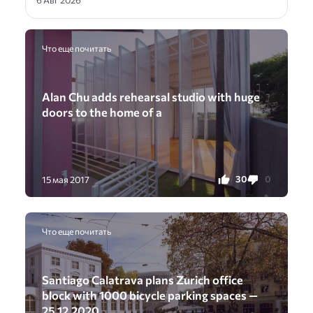
Что еще почитать
Alan Chu adds rehearsal studio with huge
doors to the home of a
30
0
15 мая 2017
Что еще почитать
Santiago Calatrava plans Zurich office
block with 1000 bicycle parking spaces —
25.12.2020