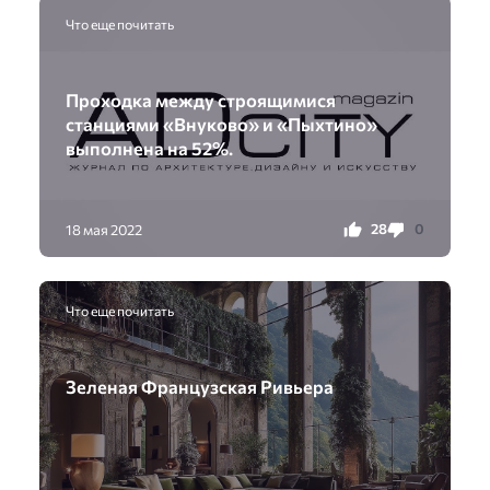
Что еще почитать
Проходка между строящимися
станциями «Внуково» и «Пыхтино»
выполнена на 52%.
28
0
18 мая 2022
Что еще почитать
Зеленая Французская Ривьера