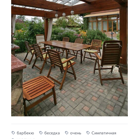
барбекю
беседка
очень
Симпатичная