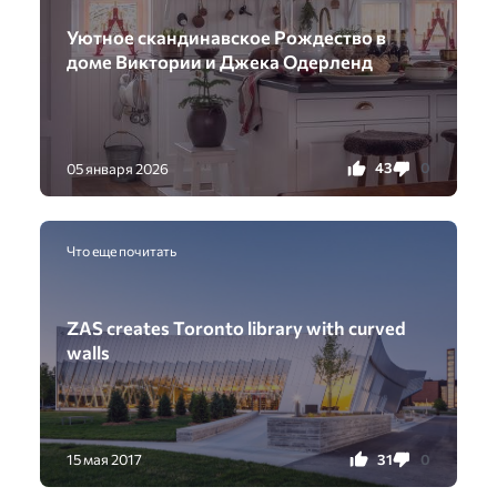
Уютное скандинавское Рождество в
доме Виктории и Джека Одерленд
43
0
05 января 2026
Что еще почитать
ZAS creates Toronto library with curved
walls
31
0
15 мая 2017