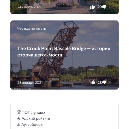
20
0
24 марта 2021
Что еще почитать
The Crook Point Bascule Bridge — история
«торчащего» моста
23
0
23 января 2021
🏆 ТОП лучших
🔥 Адский рейтинг
⚠️ Аутсайдеры