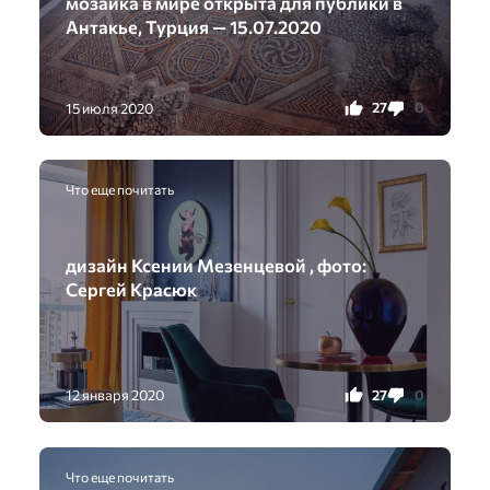
мозаика в мире открыта для публики в
Антакье, Турция — 15.07.2020
27
0
15 июля 2020
Что еще почитать
дизайн Ксении Мезенцевой , фото:
Сергей Красюк
27
0
12 января 2020
Что еще почитать