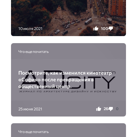
100
0
10 июля 2021
Что еще почитать
Посмотрите, как изменился кинотеатр
«София» после превращения в
общественный центр.
26
0
25 июня 2021
Что еще почитать