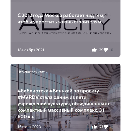
С 2012 года Москва работает над тем,
чтобы упростить жизнь строителям.
29
0
18 ноября 2021
Что еще почитать
#библиотека #Биньхай по проекту
#MVRDV стала одним из пяти
учреждений культуры, объединенных в
компактный массивный комплекс, 31
600 кв.
27
0
16 июня 2020